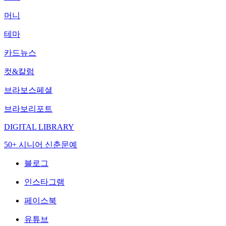
머니
테마
카드뉴스
컷&칼럼
브라보스페셜
브라보리포트
DIGITAL LIBRARY
50+ 시니어 신춘문예
블로그
인스타그램
페이스북
유튜브