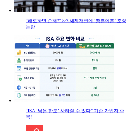
“해로하면 손해?” 8·3 세제개편에 ‘황혼이혼’ 조장
논란
“ISA ‘남은 한도’ 사라질 수 있다” 기존 가입자 주
목!