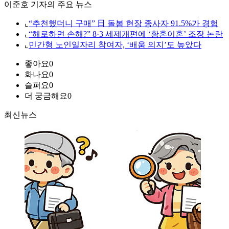
이준호 기자의 주요 뉴스
⌞
“추천했더니 구매” 日 돌봄 현장 종사자 91.5%가 경험
⌞
“해로하면 손해?” 8·3 세제개편에 ‘황혼이혼’ 조장 논란
⌞
민간형 노인일자리 참여자, ‘배움 의지’도 높았다
좋아요
0
화나요
0
슬퍼요
0
더 궁금해요
0
최신뉴스