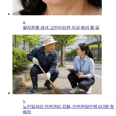
4.
팔자주름 생겨 고민이라면 지금 해야 할 일
5.
노인일자리 안전관리 강화, 안전전담인력 613명 첫
배치