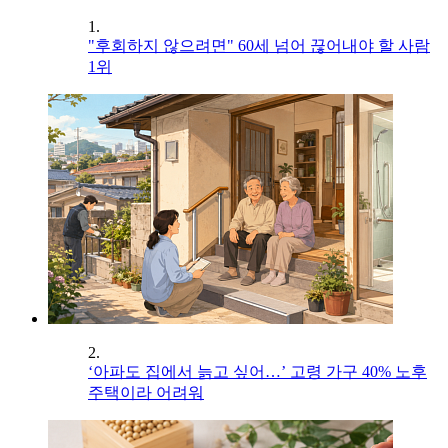
1.
"후회하지 않으려면" 60세 넘어 끊어내야 할 사람
1위
2.
‘아파도 집에서 늙고 싶어…’ 고령 가구 40% 노후
주택이라 어려워