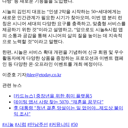
다방’ 등 새로운 기능들을 도입했다.
시놀의 김민지 대표는 “인생 2막을 시작하는 50+세대에게는
새로운 인간관계가 필요한 시기가 찾아오며, 이번 앱 분리 런
칭은 시니어 세대의 다양한 요구를 충족하고, 맞춤형 서비스를
제공하기 위한 것”이라고 설명하고, “앞으로도 시놀&시럽 앱
의 소통과 공감을 통해 시니어의 삶의 질을 높이는 데 지속적
으로 노력할 것”이라고 말했다.
한편, 시놀은 서비스 확대 개편을 기념하여 신규 회원 및 우수
활동자에게 다양한 상품을 증정하는 프로모션과 이벤트 캠페
인 등 다양한 온·오프라인 이벤트를 개최 예정이다.
이준호 기자
jhlee@etoday.co.kr
관련 뉴스
[카드뉴스] 중장년을 위한 취미 플랫폼5
데이팅 앱서 사랑 찾는 5070, “재혼을 꿈꾸다”
李 대통령 "청년 결혼 망설이는 일 없어야...제도상 불이
익 조사"
#시놀
#시럽
#만남주선
#커뮤니티
#50