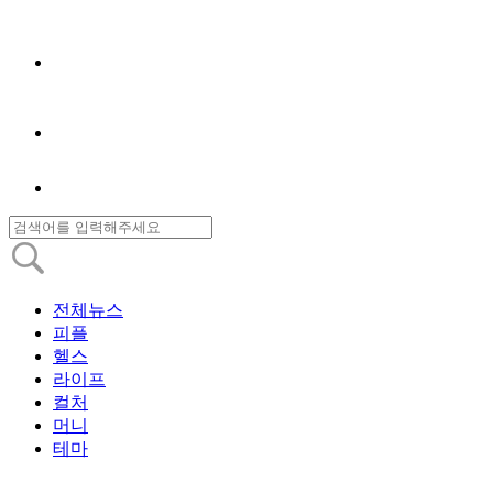
전체뉴스
피플
헬스
라이프
컬처
머니
테마