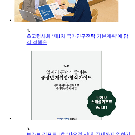
4.
초고령사회 ‘제1차 국가인구전략 기본계획’에 담
길 정책은
5.
브라보 리포트 1호 ‘사오정 시대, 73세까지 일하기