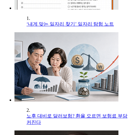
1.
‘내게 맞는 일자리 찾기’ 일자리 탐험 노트
2.
노후 대비로 달러보험? 환율 오르면 보험료 부담
커진다