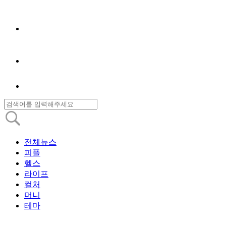
전체뉴스
피플
헬스
라이프
컬처
머니
테마