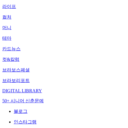
라이프
컬처
머니
테마
카드뉴스
컷&칼럼
브라보스페셜
브라보리포트
DIGITAL LIBRARY
50+ 시니어 신춘문예
블로그
인스타그램