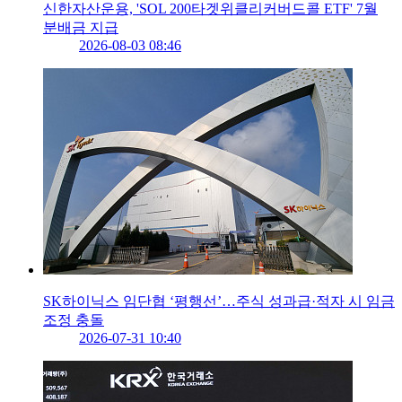
신한자산운용, 'SOL 200타겟위클리커버드콜 ETF' 7월
분배금 지급
2026-08-03 08:46
SK하이닉스 임단협 ‘평행선’…주식 성과급·적자 시 임금
조정 충돌
2026-07-31 10:40