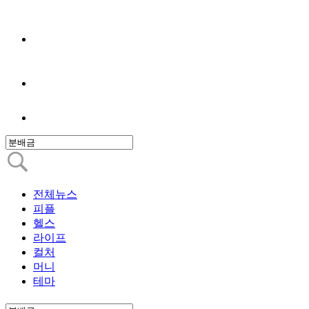
전체뉴스
피플
헬스
라이프
컬처
머니
테마