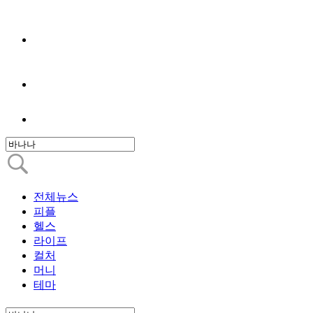
전체뉴스
피플
헬스
라이프
컬처
머니
테마