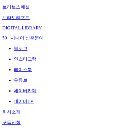
브라보스페셜
브라보리포트
DIGITAL LIBRARY
50+ 시니어 신춘문예
블로그
인스타그램
페이스북
유튜브
네이버카페
네이버TV
회사소개
구독신청