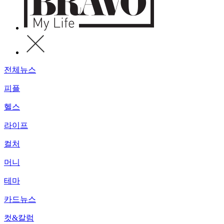
전체뉴스
피플
헬스
라이프
컬처
머니
테마
카드뉴스
컷&칼럼