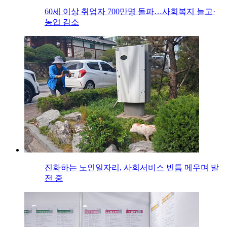
60세 이상 취업자 700만명 돌파…사회복지 늘고·
농업 감소
진화하는 노인일자리, 사회서비스 빈틈 메우며 발
전 중