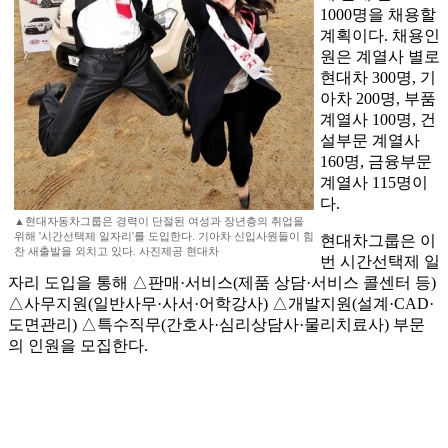
1000명을 채용할
계획이다. 채용인
원은 계열사 별로
현대차 300명, 기
아차 200명, 부품
계열사 100명, 건
설부문 계열사
160명, 금융부문
계열사 115명이
다.
▲현대자동차그룹은 경력이 단절된 여성과 장년층의 취업을
위해 '시간선택제 일자리'를 도입한다. 기아차 신입사원들이 힘
현대차그룹은 이
찬 새출발을 외치고 있다. 사진제공 현대차
번 시간선택제 일
자리 도입을 통해 △판매·서비스(제품 상담·서비스 콜센터 등)
△사무지원(일반사무·사서·어학강사) △개발지원(설계·CAD·
도면관리) △특수직무(간호사·심리상담사·물리치료사) 부문
의 인원을 모집한다.