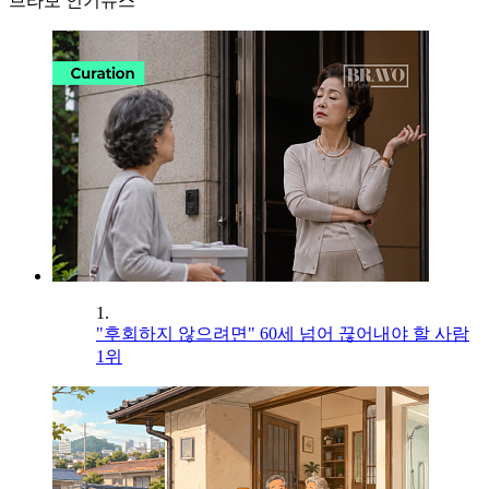
브라보 인기뉴스
1.
"후회하지 않으려면" 60세 넘어 끊어내야 할 사람
1위