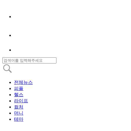
전체뉴스
피플
헬스
라이프
컬처
머니
테마