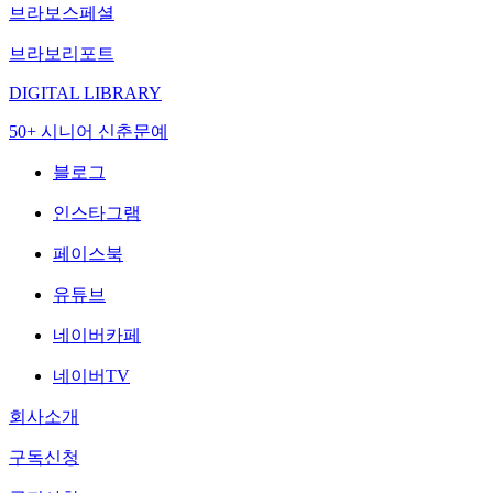
브라보스페셜
브라보리포트
DIGITAL LIBRARY
50+ 시니어 신춘문예
블로그
인스타그램
페이스북
유튜브
네이버카페
네이버TV
회사소개
구독신청