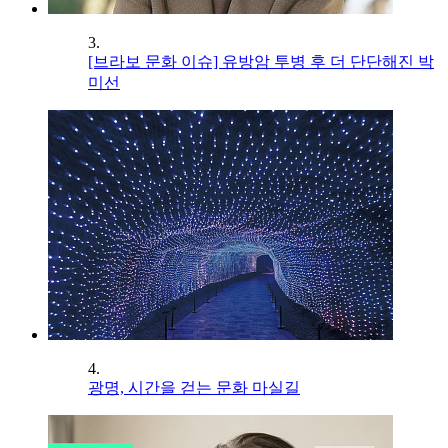
3.
[브라보 문화 이슈] 유방암 투병 후 더 단단해진 박
미선
4.
광명, 시간을 걷는 문화 마실길