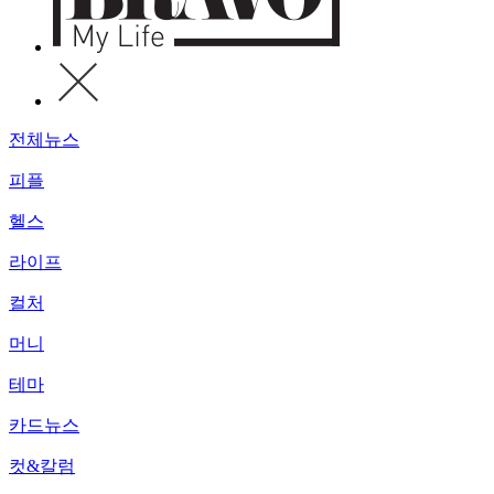
전체뉴스
피플
헬스
라이프
컬처
머니
테마
카드뉴스
컷&칼럼