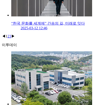
“한국 문화를 세계에” 간송의 길, 미래로 잇다
2025-03-12 12:46
◀
1
2
3
▶
이투데이