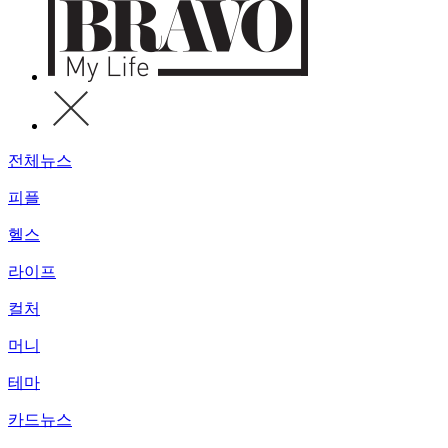
전체뉴스
피플
헬스
라이프
컬처
머니
테마
카드뉴스