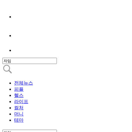
전체뉴스
피플
헬스
라이프
컬처
머니
테마