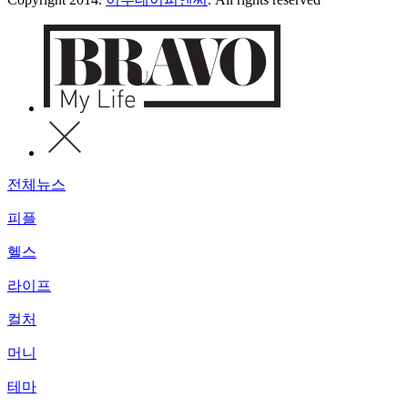
전체뉴스
피플
헬스
라이프
컬처
머니
테마