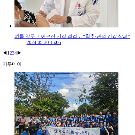
여름 앞두고 어르신 건강 점검… “척추·관절 건강 살펴”
2024-05-30 15:06
◀
1
2
3
4
▶
이투데이