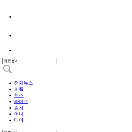
전체뉴스
피플
헬스
라이프
컬처
머니
테마