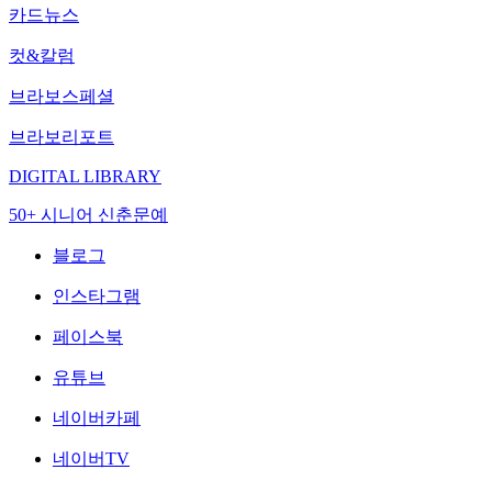
카드뉴스
컷&칼럼
브라보스페셜
브라보리포트
DIGITAL LIBRARY
50+ 시니어 신춘문예
블로그
인스타그램
페이스북
유튜브
네이버카페
네이버TV