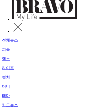
전체뉴스
피플
헬스
라이프
컬처
머니
테마
카드뉴스