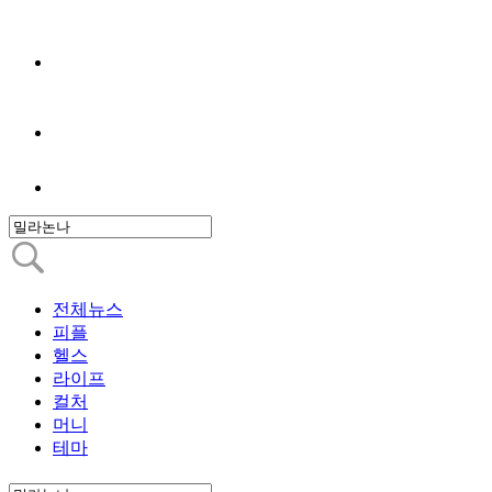
전체뉴스
피플
헬스
라이프
컬처
머니
테마