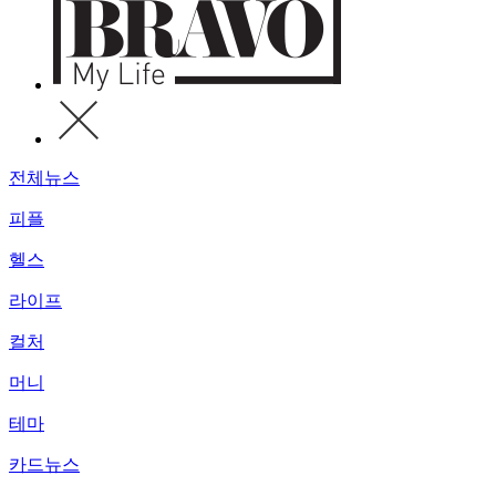
전체뉴스
피플
헬스
라이프
컬처
머니
테마
카드뉴스