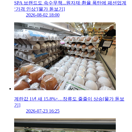
SPA 브랜드도 속수무책...원자재·환율 폭탄에 패션업계
‘가격 인상’[물가 돋보기]
2026-08-02 18:00
계란값 1년 새 15.8%↑…장류도 줄줄이 상승[물가 돋보
기]
2026-07-23 16:25