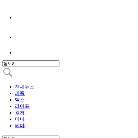
전체뉴스
피플
헬스
라이프
컬처
머니
테마