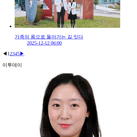
가족의 품으로 돌아가는 길 잇다
2025-12-12 06:00
◀
1
2
3
4
5
▶
이투데이