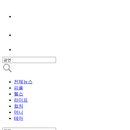
전체뉴스
피플
헬스
라이프
컬처
머니
테마