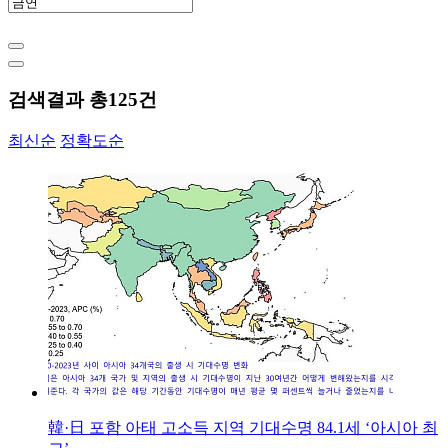
검색결과 총
125
건
최신순
정확도순
韓·日 포함 아태 고소득 지역 기대수명 84.1세 ‘아시아 최