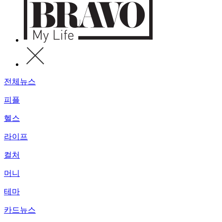
전체뉴스
피플
헬스
라이프
컬처
머니
테마
카드뉴스