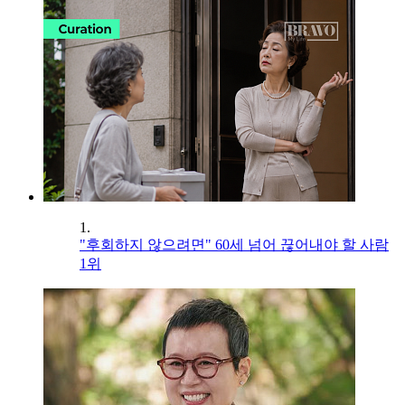
1.
"후회하지 않으려면" 60세 넘어 끊어내야 할 사람
1위