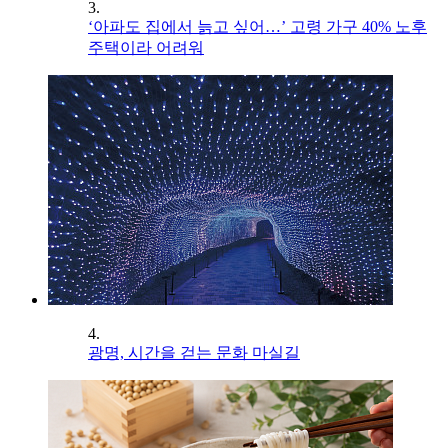
3.
‘아파도 집에서 늙고 싶어…’ 고령 가구 40% 노후
주택이라 어려워
4.
광명, 시간을 걷는 문화 마실길