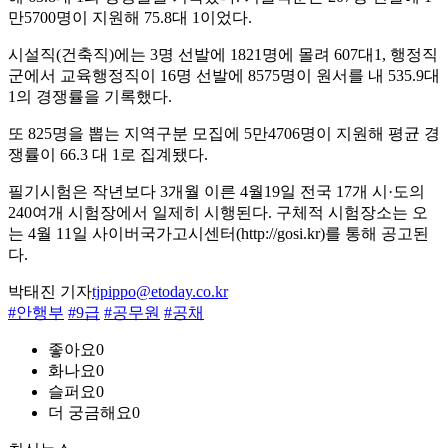
만5700명이 지원해 75.8대 1이었다.
시설직(건축직)에는 3명 선발에 1821명에 몰려 607대1, 행정직
군에서 교육행정직이 16명 선발에 8575명이 원서를 내 535.9대
1의 경쟁률을 기록했다.
또 825명을 뽑는 지역구분 모집에 5만4706명이 지원해 평균 경
쟁률이 66.3 대 1로 집계됐다.
필기시험은 작년보다 3개월 이른 4월19일 전국 17개 시·도의
240여개 시험장에서 일제히 시행된다. 구체적 시험장소는 오
는 4월 11일 사이버국가고시센터(http://gosi.kr)를 통해 공고된
다.
박태진 기자
tjpippo@etoday.co.kr
#안행부
#9급
#공무원
#공채
좋아요
0
화나요
0
슬퍼요
0
더 궁금해요
0