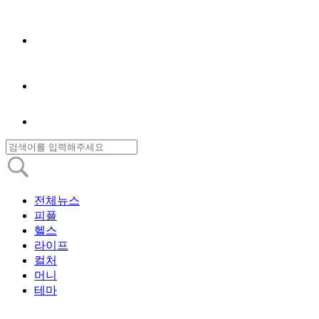
전체뉴스
피플
헬스
라이프
컬처
머니
테마