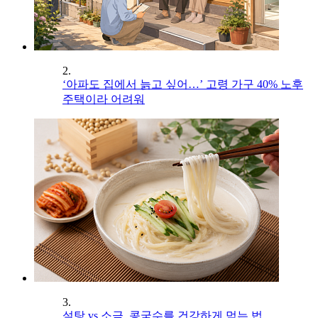
2.
‘아파도 집에서 늙고 싶어…’ 고령 가구 40% 노후
주택이라 어려워
3.
설탕 vs 소금, 콩국수를 건강하게 먹는 법