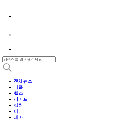
전체뉴스
피플
헬스
라이프
컬처
머니
테마