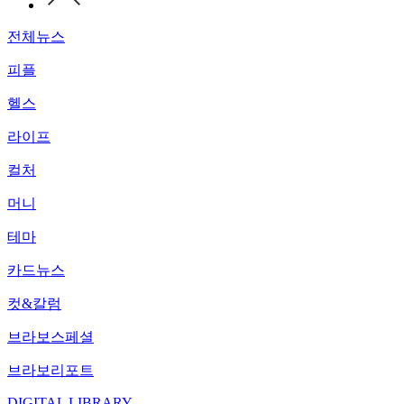
전체뉴스
피플
헬스
라이프
컬처
머니
테마
카드뉴스
컷&칼럼
브라보스페셜
브라보리포트
DIGITAL LIBRARY