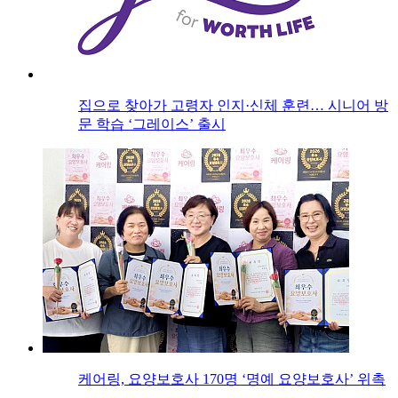
집으로 찾아가 고령자 인지·신체 훈련… 시니어 방
문 학습 ‘그레이스’ 출시
케어링, 요양보호사 170명 ‘명예 요양보호사’ 위촉