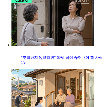
1.
"후회하지 않으려면" 60세 넘어 끊어내야 할 사람
1위