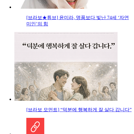
[브라보★튜브] 윤미라, 명품보다 빛난 74세 ‘자연
미인’의 힘
[브라보 모먼트] “덕분에 행복하게 잘 살다 갑니다”