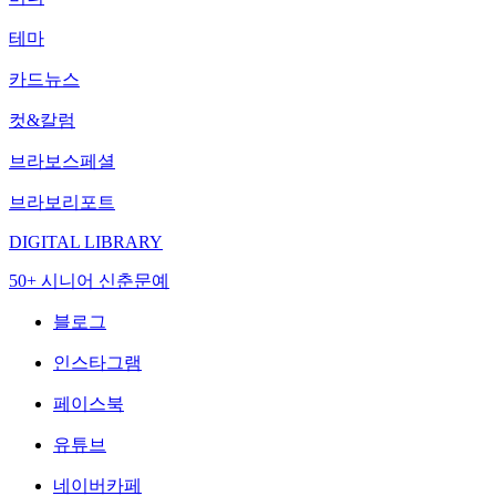
테마
카드뉴스
컷&칼럼
브라보스페셜
브라보리포트
DIGITAL LIBRARY
50+ 시니어 신춘문예
블로그
인스타그램
페이스북
유튜브
네이버카페