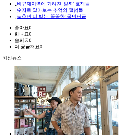
⌞
비규제지역에 가려진 '알짜' 호재들
⌞
숫자로 알아보는 추억의 앨범들
⌞
늦추면 더 받는 '똘똘한' 국민연금
좋아요
0
화나요
0
슬퍼요
0
더 궁금해요
0
최신뉴스