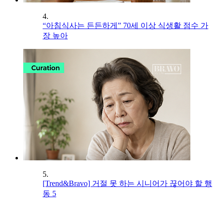
4.
“아침식사는 든든하게” 70세 이상 식생활 점수 가
장 높아
5.
[Trend&Bravo] 거절 못 하는 시니어가 끊어야 할 행
동 5