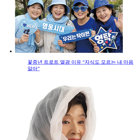
꽃중년 트로트 열광 이유 “자식도 모르는 내 마음
알아”