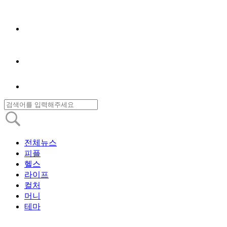
전체뉴스
피플
헬스
라이프
컬처
머니
테마