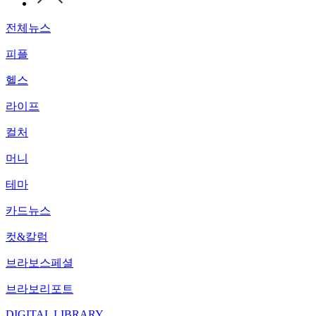
전체뉴스
피플
헬스
라이프
컬처
머니
테마
카드뉴스
컷&칼럼
브라보스페셜
브라보리포트
DIGITAL LIBRARY