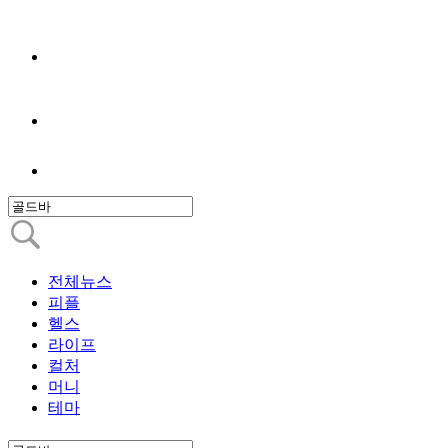
전체뉴스
피플
헬스
라이프
컬처
머니
테마