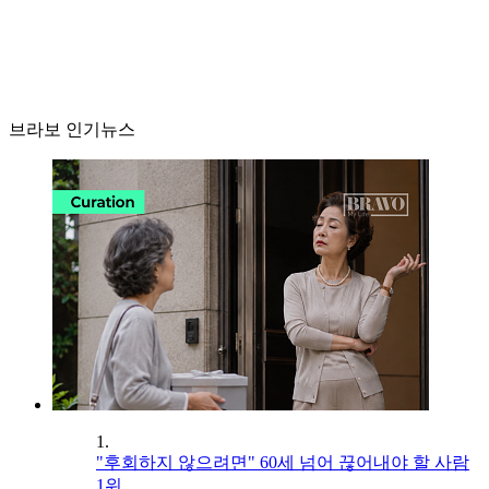
브라보 인기뉴스
1.
"후회하지 않으려면" 60세 넘어 끊어내야 할 사람
1위