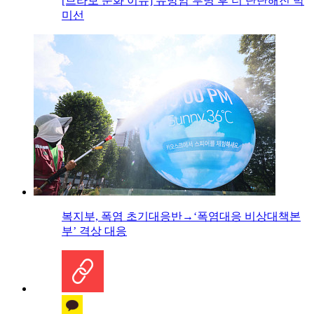
[브라보 문화 이슈] 유방암 투병 후 더 단단해진 박
미선
복지부, 폭염 초기대응반→‘폭염대응 비상대책본
부’ 격상 대응