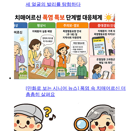
세 얼굴의 발리를 탐험하다
[만화로 보는 시니어 뉴스] 폭염 속 치매어르신 더
촘촘히 살펴요