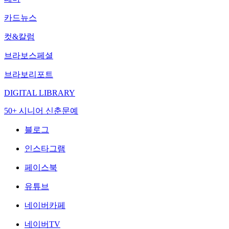
카드뉴스
컷&칼럼
브라보스페셜
브라보리포트
DIGITAL LIBRARY
50+ 시니어 신춘문예
블로그
인스타그램
페이스북
유튜브
네이버카페
네이버TV