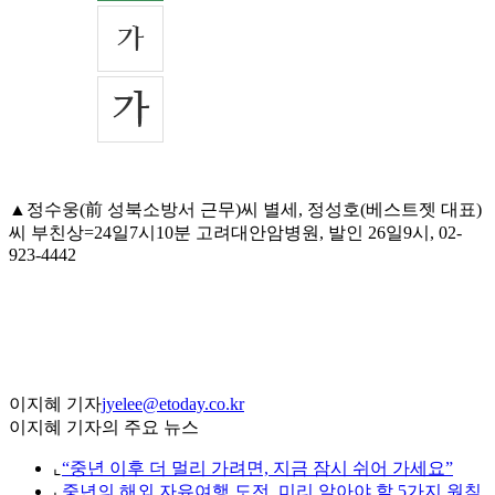
▲정수웅(前 성북소방서 근무)씨 별세, 정성호(베스트젯 대표)
씨 부친상=24일7시10분 고려대안암병원, 발인 26일9시, 02-
923-4442
이지혜 기자
jyelee@etoday.co.kr
이지혜 기자의 주요 뉴스
⌞
“중년 이후 더 멀리 가려면, 지금 잠시 쉬어 가세요”
⌞
중년의 해외 자유여행 도전, 미리 알아야 할 5가지 원칙