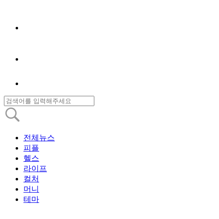
전체뉴스
피플
헬스
라이프
컬처
머니
테마