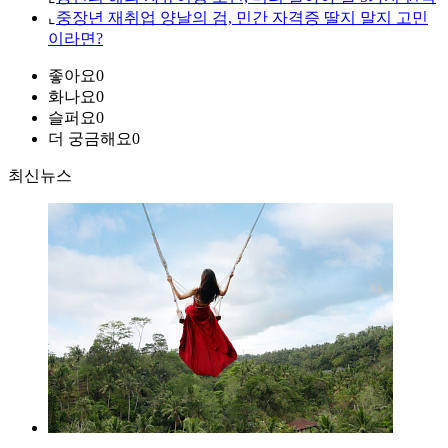
⌞
중장년 재취업 양날의 검, 민간 자격증 딸지 말지 고민
이라면?
좋아요
0
화나요
0
슬퍼요
0
더 궁금해요
0
최신뉴스