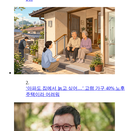
2.
‘아파도 집에서 늙고 싶어…’ 고령 가구 40% 노후
주택이라 어려워