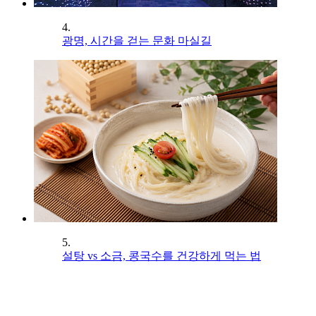
4.
광명, 시간을 걷는 문화 마실길
5.
설탕 vs 소금, 콩국수를 건강하게 먹는 법