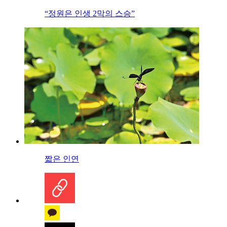
“정원은 인생 2막의 스승”
짧은 인연