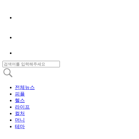
전체뉴스
피플
헬스
라이프
컬처
머니
테마