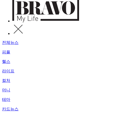
전체뉴스
피플
헬스
라이프
컬처
머니
테마
카드뉴스