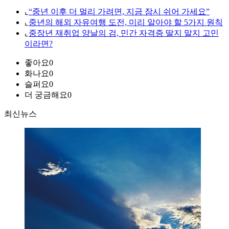
⌞
“중년 이후 더 멀리 가려면, 지금 잠시 쉬어 가세요”
⌞
중년의 해외 자유여행 도전, 미리 알아야 할 5가지 원칙
⌞
중장년 재취업 양날의 검, 민간 자격증 딸지 말지 고민
이라면?
좋아요
0
화나요
0
슬퍼요
0
더 궁금해요
0
최신뉴스