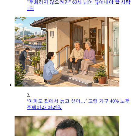
"후회하지 않으려면" 60세 넘어 끊어내야 할 사람
1위
2.
‘아파도 집에서 늙고 싶어…’ 고령 가구 40% 노후
주택이라 어려워