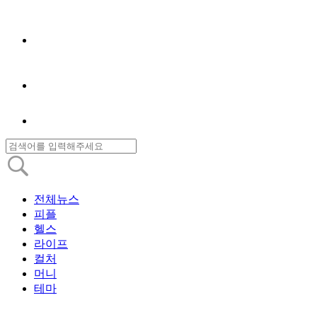
전체뉴스
피플
헬스
라이프
컬처
머니
테마