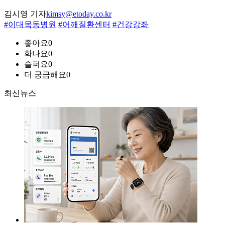
김시영 기자
kimsy@etoday.co.kr
#이대목동병원
#어깨질환센터
#건강강좌
좋아요
0
화나요
0
슬퍼요
0
더 궁금해요
0
최신뉴스