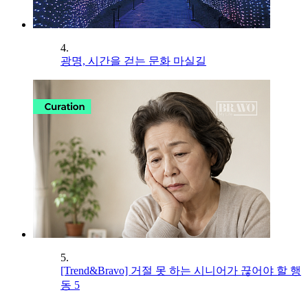
4.
광명, 시간을 걷는 문화 마실길
5.
[Trend&Bravo] 거절 못 하는 시니어가 끊어야 할 행
동 5