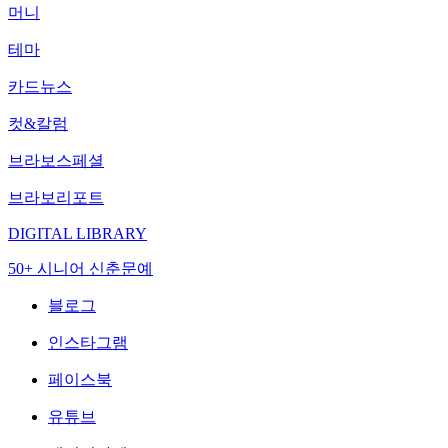
머니
테마
카드뉴스
컷&칼럼
브라보스페셜
브라보리포트
DIGITAL LIBRARY
50+ 시니어 신춘문예
블로그
인스타그램
페이스북
유튜브