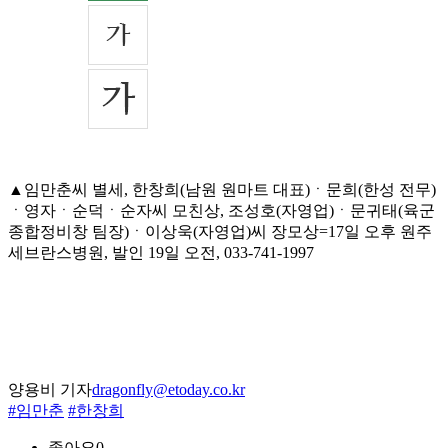
▲임만춘씨 별세, 한창희(남원 원마트 대표)ㆍ문희(한성 전무)
ㆍ영자ㆍ순덕ㆍ순자씨 모친상, 조성호(자영업)ㆍ문귀태(육군
종합정비창 팀장)ㆍ이상욱(자영업)씨 장모상=17일 오후 원주
세브란스병원, 발인 19일 오전, 033-741-1997
양용비 기자
dragonfly@etoday.co.kr
#임만춘
#한창희
좋아요
0