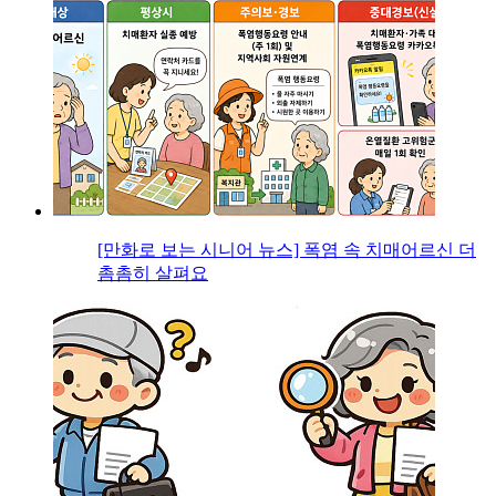
[만화로 보는 시니어 뉴스] 폭염 속 치매어르신 더
촘촘히 살펴요