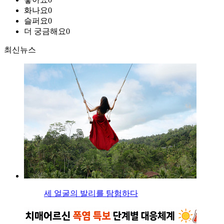
화나요
0
슬퍼요
0
더 궁금해요
0
최신뉴스
세 얼굴의 발리를 탐험하다