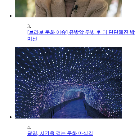
3.
[브라보 문화 이슈] 유방암 투병 후 더 단단해진 박
미선
4.
광명, 시간을 걷는 문화 마실길