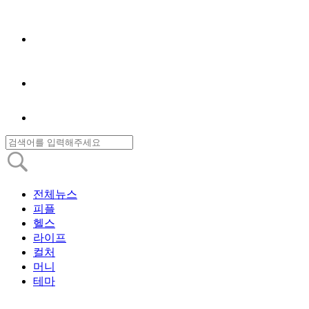
전체뉴스
피플
헬스
라이프
컬처
머니
테마