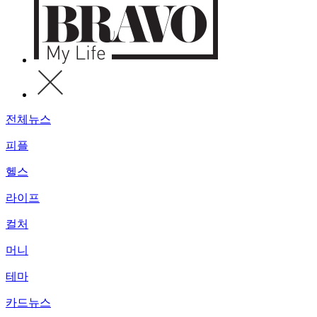
전체뉴스
피플
헬스
라이프
컬처
머니
테마
카드뉴스