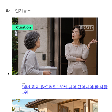
브라보 인기뉴스
1.
"후회하지 않으려면" 60세 넘어 끊어내야 할 사람
1위