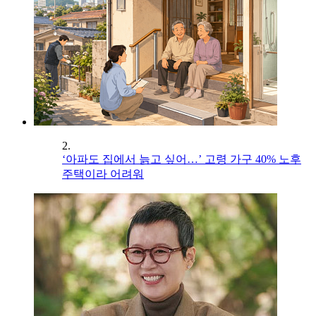
2.
‘아파도 집에서 늙고 싶어…’ 고령 가구 40% 노후
주택이라 어려워