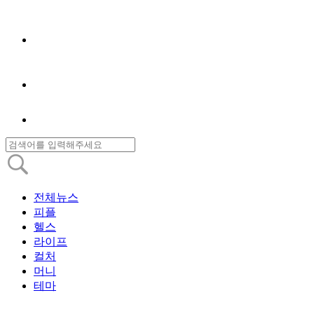
전체뉴스
피플
헬스
라이프
컬처
머니
테마