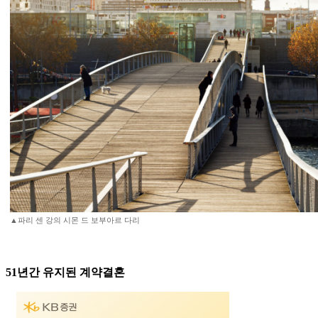
▲파리 센 강의 시몬 드 보부아르 다리
51년간 유지된 계약결혼