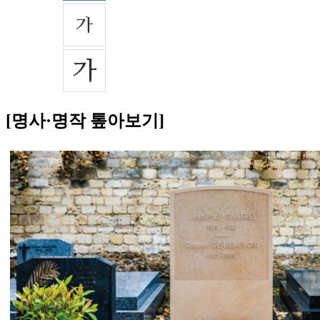
[명사·명작 톺아보기]