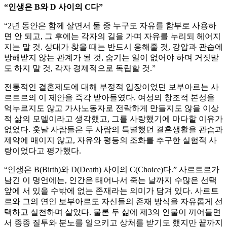
“인생은 B와 D 사이의 C다”
“2년 동안은 함께 살면서 둘 중 누구도 자유를 함부로 사용하
면 안 되고, 그 후에는 각자의 길을 가며 자유를 누리되 헤어지
지는 말 것. 상대가 찾을 때는 반드시 응해줄 것, 강압과 관습에
방해받지 않는 관계가 될 것, 숨기는 일이 없어야 하며 거짓말
도 하지 말 것, 각자 경제적으로 독립할 것.”
전통적인 결혼제도에 대해 부정적 입장이었던 보부아르는 사
르트르의 이 제안을 즉각 받아들였다. 여성의 창조적 본성을
억누르지도 않고 가사노동자로 전락하게 만들지도 않을 이상
적 삶의 모델이라고 생각했고, 그를 사랑했기에 마다할 이유가
없었다. 훗날 사람들은 두 사람의 특별했던 결혼생활을 관습과
제약에 매이지 않고, 자유와 평등의 조화를 추구한 실험적 사
랑이었다고 평가했다.
“인생은 B(Birth)와 D(Death) 사이의 C(Choice)다.” 사르트르가
남긴 이 명언에는, 인간은 태어나서 죽는 날까지 수많은 선택
앞에 서 있을 수밖에 없는 존재라는 의미가 담겨 있다. 사르트
르와 그의 연인 보부아르도 자신들의 존재 방식을 자유롭게 선
택하고 실천하며 살았다. 물론 두 삶에 제3의 인물이 끼어들면
서 종종 질투와 분노를 일으키고 상처를 받기도 했지만 끝까지