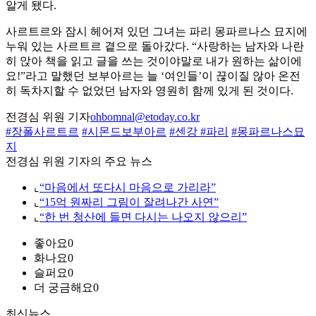
알게 됐다.
사르트르와 잠시 헤어져 있던 그녀는 파리 몽파르나스 묘지에
누워 있는 사르트르 곁으로 돌아갔다. “사랑하는 남자와 나란
히 앉아 책을 읽고 글을 쓰는 것이야말로 내가 원하는 삶이에
요!”라고 말했던 보부아르는 늘 ‘여인들’이 끊이질 않아 온전
히 독차지할 수 없었던 남자와 영원히 함께 있게 된 것이다.
전경심 위원 기자
ohbomnal@etoday.co.kr
#장폴사르트르
#시몬드보부아르
#센강
#파리
#몽파르나스묘
지
전경심 위원 기자의 주요 뉴스
⌞
“마음에서 또다시 마음으로 가리라”
⌞
“15억 원짜리 그림이 잘려나간 사연”
⌞
“한 번 청산에 들면 다시는 나오지 않으리”
좋아요
0
화나요
0
슬퍼요
0
더 궁금해요
0
최신뉴스