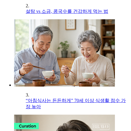
2.
설탕 vs 소금, 콩국수를 건강하게 먹는 법
3.
“아침식사는 든든하게” 70세 이상 식생활 점수 가
장 높아