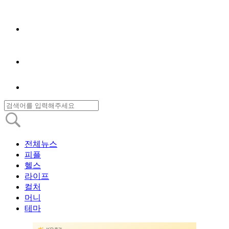
전체뉴스
피플
헬스
라이프
컬처
머니
테마