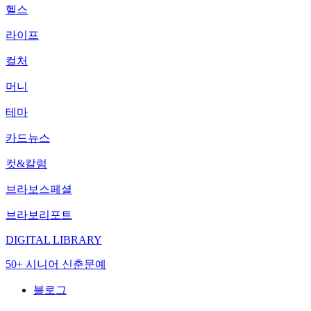
헬스
라이프
컬처
머니
테마
카드뉴스
컷&칼럼
브라보스페셜
브라보리포트
DIGITAL LIBRARY
50+ 시니어 신춘문예
블로그