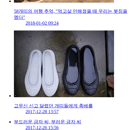
58개띠의 여행 추억, "먹고살 만해졌을 때 우리는 봇짐을
멨다"
2018-01-02 09:24
고무신 신고 달렸던 개띠들에게 축배를
2017-12-28 13:57
부드러운 금자 씨, 부러운 금자 씨
2017-12-26 15:56