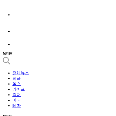
전체뉴스
피플
헬스
라이프
컬처
머니
테마