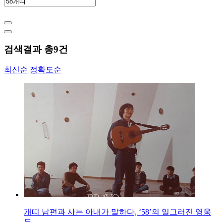
검색결과 총
9
건
최신순
정확도순
개띠 남편과 사는 아내가 말하다, ‘58’의 일그러진 영웅