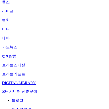
헬스
라이프
컬처
머니
테마
카드뉴스
컷&칼럼
브라보스페셜
브라보리포트
DIGITAL LIBRARY
50+ 시니어 신춘문예
블로그