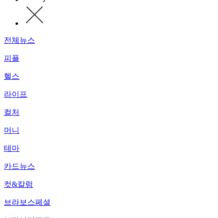
전체뉴스
피플
헬스
라이프
컬처
머니
테마
카드뉴스
컷&칼럼
브라보스페셜