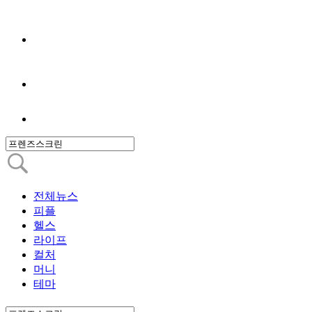
전체뉴스
피플
헬스
라이프
컬처
머니
테마