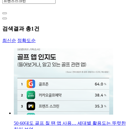
검색결과 총
1
건
최신순
정확도순
50·60대도 골프 칠 땐 앱 사용… 세대별 활용도는 뚜렷한