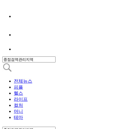
전체뉴스
피플
헬스
라이프
컬처
머니
테마