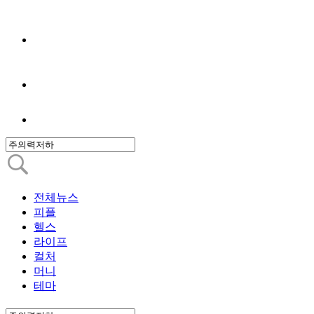
전체뉴스
피플
헬스
라이프
컬처
머니
테마