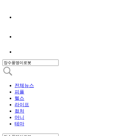
전체뉴스
피플
헬스
라이프
컬처
머니
테마