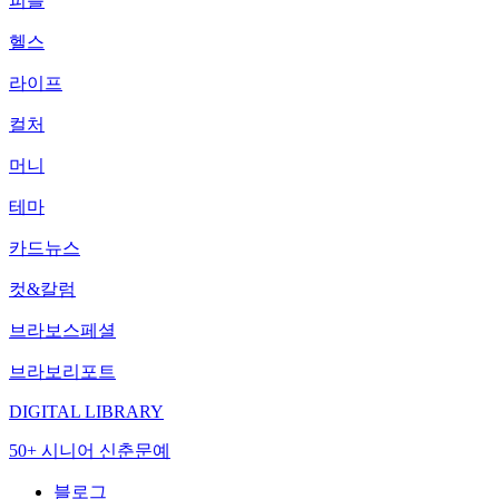
피플
헬스
라이프
컬처
머니
테마
카드뉴스
컷&칼럼
브라보스페셜
브라보리포트
DIGITAL LIBRARY
50+ 시니어 신춘문예
블로그