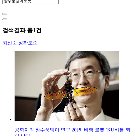
검색결과 총
1
건
최신순
정확도순
공학자의 장수풍뎅이 연구 20년, 비행 로봇 ‘KU비틀’되