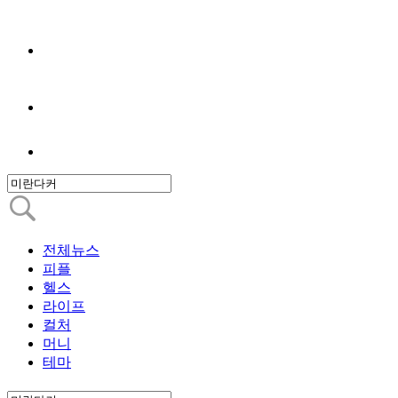
전체뉴스
피플
헬스
라이프
컬처
머니
테마