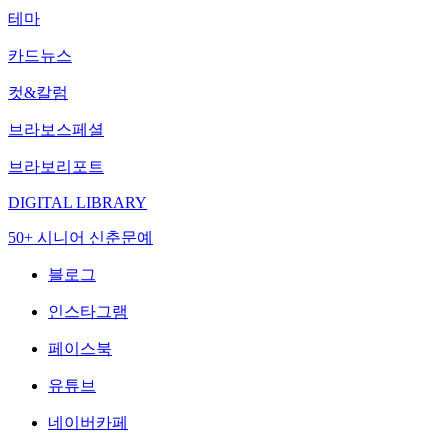
테마
카드뉴스
컷&칼럼
브라보스페셜
브라보리포트
DIGITAL LIBRARY
50+ 시니어 신춘문예
블로그
인스타그램
페이스북
유튜브
네이버카페