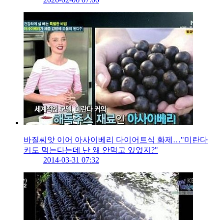
바질씨앗 이어 아사이베리 다이어트식 화제…"미란다
커도 먹는다는데 난 왜 안먹고 있었지?"
2014-03-31 07:32