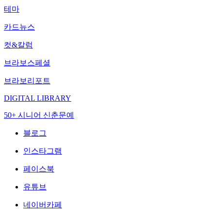
테마
카드뉴스
컷&칼럼
브라보스페셜
브라보리포트
DIGITAL LIBRARY
50+ 시니어 신춘문예
블로그
인스타그램
페이스북
유튜브
네이버카페