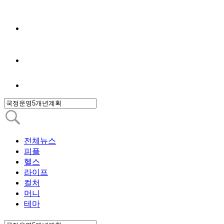
전체뉴스
피플
헬스
라이프
컬처
머니
테마