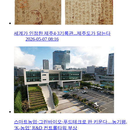
세계가 인정한 제주4·3기록관...제주도가 담는다
2026-05-07 08:16
스마트농업·그린바이오·푸드테크로 판 키운다…농기평,
‘K-농업’ R&D 컨트롤타워 부상