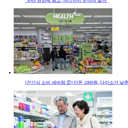
“SNS 영양제 광고, 어디까지 믿어야 할까”
[건기식 소비 새바람 ②] 단돈 1000원, 다이소가 낮