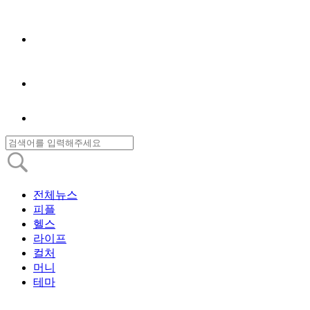
전체뉴스
피플
헬스
라이프
컬처
머니
테마