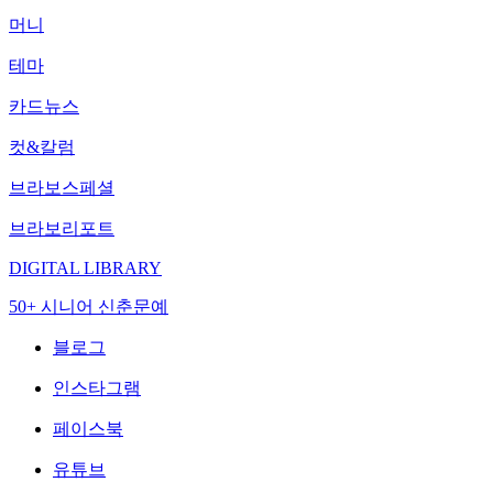
머니
테마
카드뉴스
컷&칼럼
브라보스페셜
브라보리포트
DIGITAL LIBRARY
50+ 시니어 신춘문예
블로그
인스타그램
페이스북
유튜브