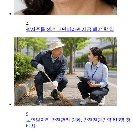
4.
팔자주름 생겨 고민이라면 지금 해야 할 일
5.
노인일자리 안전관리 강화, 안전전담인력 613명 첫
배치