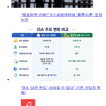
“해로하면 손해?” 8·3 세제개편에 ‘황혼이혼’ 조장
논란
“ISA ‘남은 한도’ 사라질 수 있다” 기존 가입자 주
목!