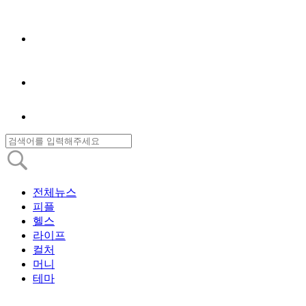
전체뉴스
피플
헬스
라이프
컬처
머니
테마