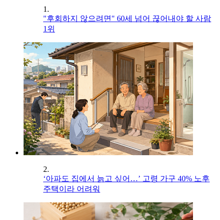
1.
"후회하지 않으려면" 60세 넘어 끊어내야 할 사람
1위
2.
‘아파도 집에서 늙고 싶어…’ 고령 가구 40% 노후
주택이라 어려워