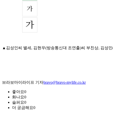
▲김성인씨 별세, 김현우(방송통신대 조연출)씨 부친상, 김성민(조선
브라보마이라이프 기자
bravo@bravo-mylife.co.kr
좋아요
0
화나요
0
슬퍼요
0
더 궁금해요
0