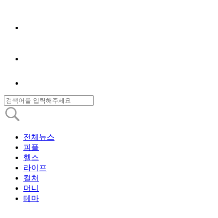
전체뉴스
피플
헬스
라이프
컬처
머니
테마