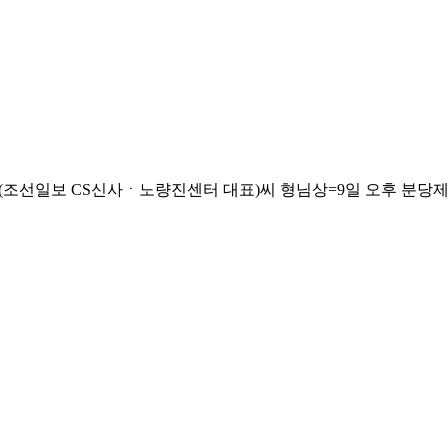
일보 CS신사ㆍ노량진센터 대표)씨 형님상=9일 오후 분당제생병원, 발