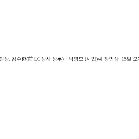
김수한(前 LG상사 상무)ㆍ박영모 (사업)씨 장인상=15일 오후 고대