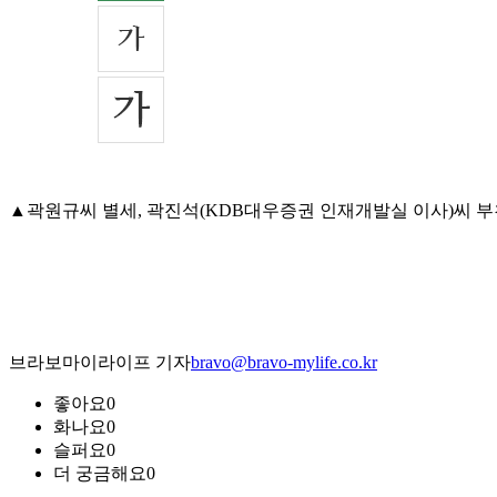
▲곽원규씨 별세, 곽진석(KDB대우증권 인재개발실 이사)씨 부친상, 
브라보마이라이프 기자
bravo@bravo-mylife.co.kr
좋아요
0
화나요
0
슬퍼요
0
더 궁금해요
0