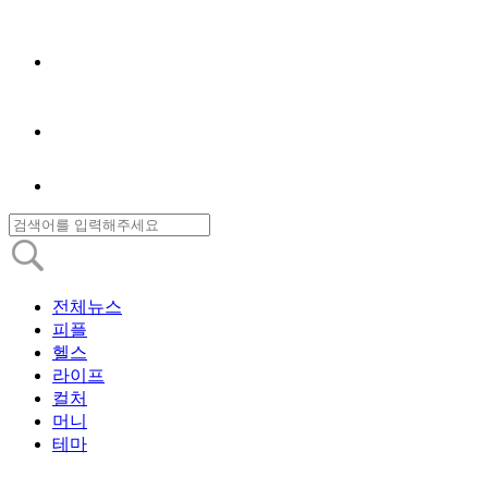
전체뉴스
피플
헬스
라이프
컬처
머니
테마