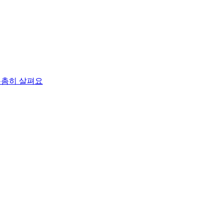
촘촘히 살펴요