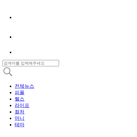
전체뉴스
피플
헬스
라이프
컬처
머니
테마