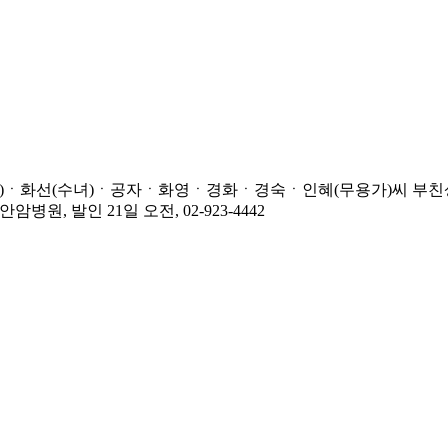
수)ㆍ화선(수녀)ㆍ공자ㆍ화영ㆍ경화ㆍ경숙ㆍ인혜(무용가)씨 부친상
, 발인 21일 오전, 02-923-4442