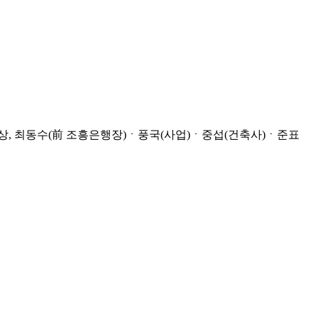
, 최동수(前 조흥은행장)ㆍ풍국(사업)ㆍ중섭(건축사)ㆍ준표