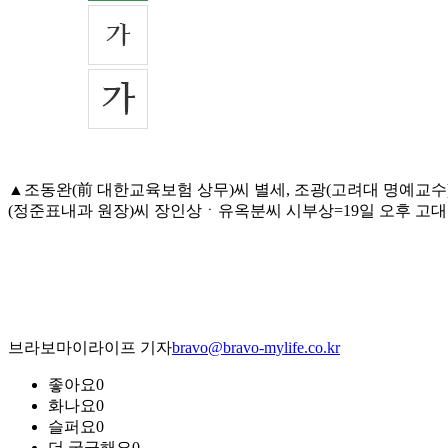
▲조동완(前 대한교육보험 상무)씨 별세, 조광(고려대 명예교
(정준표내과 원장)씨 장인상ㆍ유옥분씨 시부상=19일 오후 고대안암병원
브라보마이라이프 기자
bravo@bravo-mylife.co.kr
좋아요
0
화나요
0
슬퍼요
0
더 궁금해요
0