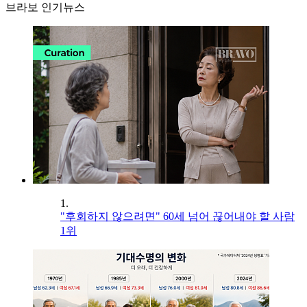
브라보 인기뉴스
1.
"후회하지 않으려면" 60세 넘어 끊어내야 할 사람
1위