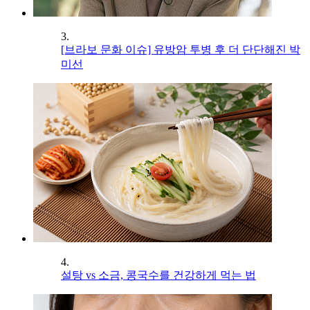
3.
[브라보 문화 이슈] 유방암 투병 후 더 단단해진 박
미선
4.
설탕 vs 소금, 콩국수를 건강하게 먹는 법