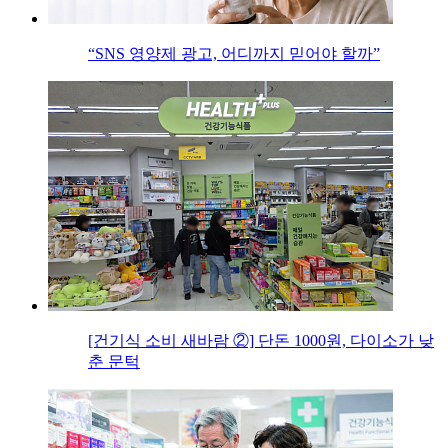
“SNS 영양제 광고, 어디까지 믿어야 할까”
[건기식 소비 새바람 ②] 단돈 1000원, 다이소가 낮
춘 문턱