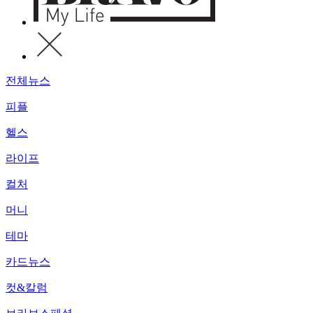
전체뉴스
피플
헬스
라이프
컬처
머니
테마
카드뉴스
컷&칼럼