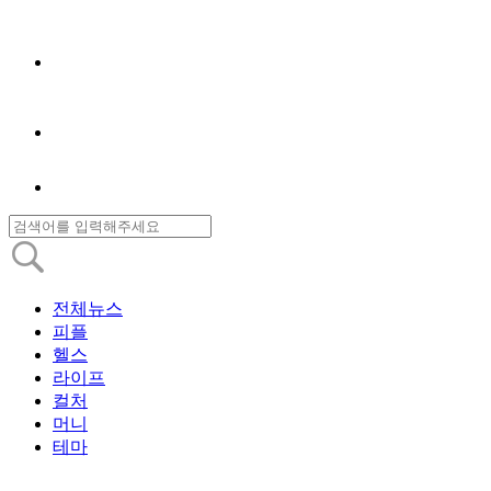
전체뉴스
피플
헬스
라이프
컬처
머니
테마