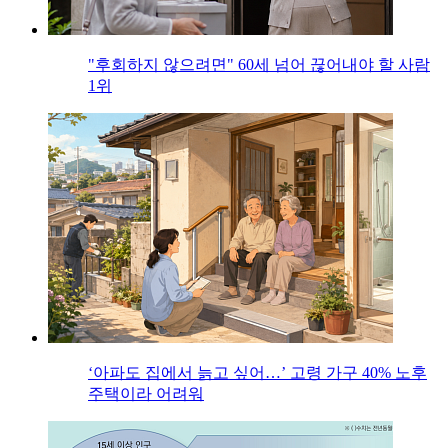
"후회하지 않으려면" 60세 넘어 끊어내야 할 사람
1위
‘아파도 집에서 늙고 싶어…’ 고령 가구 40% 노후
주택이라 어려워