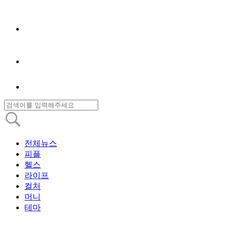
전체뉴스
피플
헬스
라이프
컬처
머니
테마