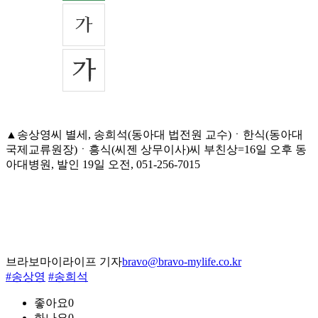
▲송상영씨 별세, 송희석(동아대 법전원 교수)ㆍ한식(동아대
국제교류원장)ㆍ흥식(씨젠 상무이사)씨 부친상=16일 오후 동
아대병원, 발인 19일 오전, 051-256-7015
브라보마이라이프 기자
bravo@bravo-mylife.co.kr
#송상영
#송희석
좋아요
0
화나요
0