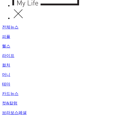
전체뉴스
피플
헬스
라이프
컬처
머니
테마
카드뉴스
컷&칼럼
브라보스페셜