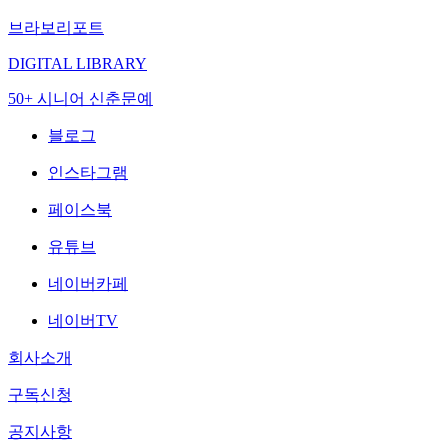
브라보리포트
DIGITAL LIBRARY
50+ 시니어 신춘문예
블로그
인스타그램
페이스북
유튜브
네이버카페
네이버TV
회사소개
구독신청
공지사항