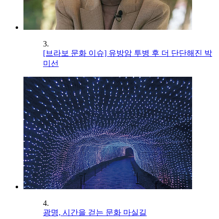
3.
[브라보 문화 이슈] 유방암 투병 후 더 단단해진 박
미선
4.
광명, 시간을 걷는 문화 마실길