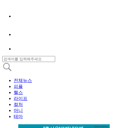
전체뉴스
피플
헬스
라이프
컬처
머니
테마