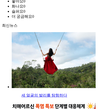
좋아요
0
화나요
0
슬퍼요
0
더 궁금해요
0
최신뉴스
세 얼굴의 발리를 탐험하다