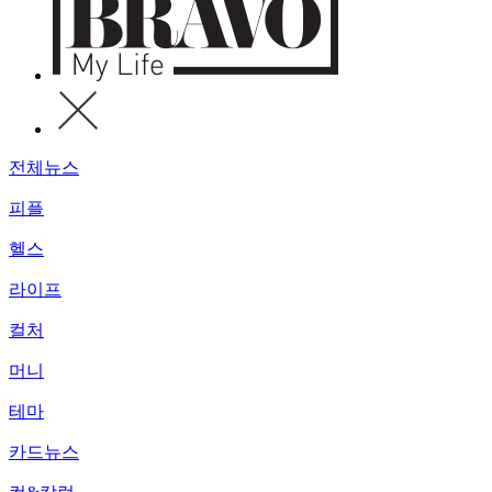
전체뉴스
피플
헬스
라이프
컬처
머니
테마
카드뉴스