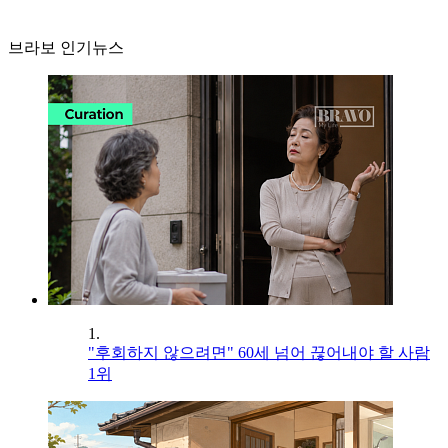
브라보 인기뉴스
1.
"후회하지 않으려면" 60세 넘어 끊어내야 할 사람
1위