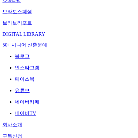
컷&칼럼
브라보스페셜
브라보리포트
DIGITAL LIBRARY
50+ 시니어 신춘문예
블로그
인스타그램
페이스북
유튜브
네이버카페
네이버TV
회사소개
구독신청