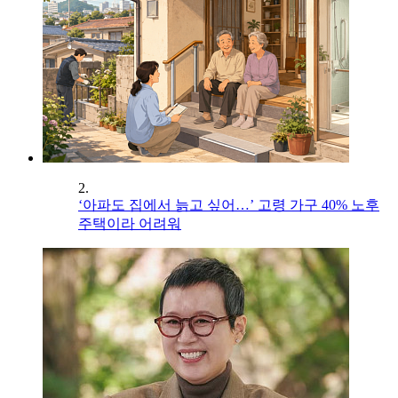
2.
‘아파도 집에서 늙고 싶어…’ 고령 가구 40% 노후
주택이라 어려워