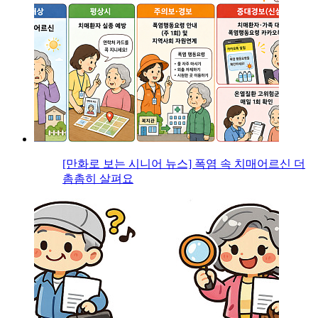
[만화로 보는 시니어 뉴스] 폭염 속 치매어르신 더
촘촘히 살펴요