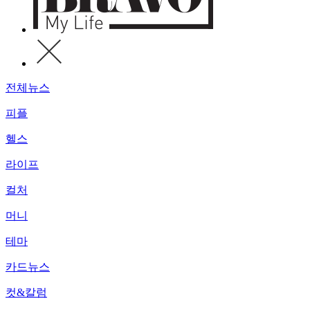
전체뉴스
피플
헬스
라이프
컬처
머니
테마
카드뉴스
컷&칼럼