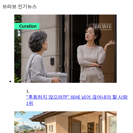
브라보 인기뉴스
1.
"후회하지 않으려면" 60세 넘어 끊어내야 할 사람
1위