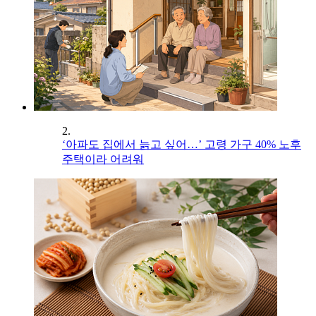
2.
‘아파도 집에서 늙고 싶어…’ 고령 가구 40% 노후
주택이라 어려워