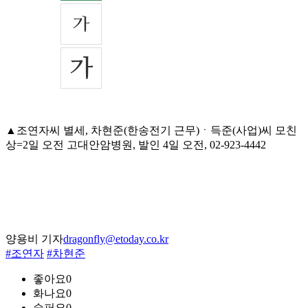
▲조연자씨 별세, 차현준(한송전기 근무)ㆍ득준(사업)씨 모친
상=2일 오전 고대안암병원, 발인 4일 오전, 02-923-4442
양용비 기자
dragonfly@etoday.co.kr
#조연자
#차현준
좋아요
0
화나요
0
슬퍼요
0