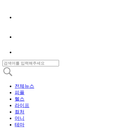
전체뉴스
피플
헬스
라이프
컬처
머니
테마