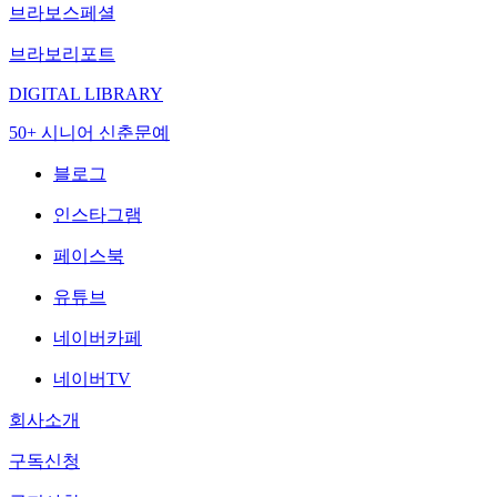
브라보스페셜
브라보리포트
DIGITAL LIBRARY
50+ 시니어 신춘문예
블로그
인스타그램
페이스북
유튜브
네이버카페
네이버TV
회사소개
구독신청