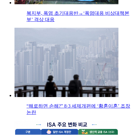
복지부, 폭염 초기대응반→‘폭염대응 비상대책본
부’ 격상 대응
“해로하면 손해?” 8·3 세제개편에 ‘황혼이혼’ 조장
논란