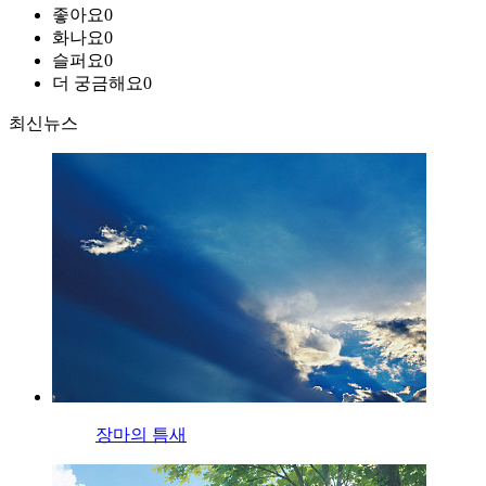
좋아요
0
화나요
0
슬퍼요
0
더 궁금해요
0
최신뉴스
장마의 틈새