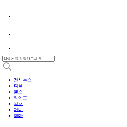
전체뉴스
피플
헬스
라이프
컬처
머니
테마