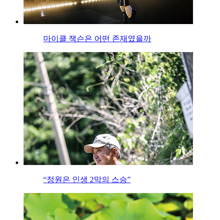
마이클 잭슨은 어떤 존재였을까
“정원은 인생 2막의 스승”