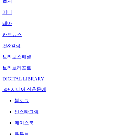
컬처
머니
테마
카드뉴스
컷&칼럼
브라보스페셜
브라보리포트
DIGITAL LIBRARY
50+ 시니어 신춘문예
블로그
인스타그램
페이스북
유튜브