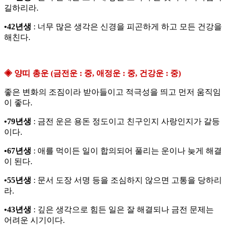
길하리라.
•42년생
: 너무 많은 생각은 신경을 피곤하게 하고 모든 건강을
해친다.
◈ 양띠 총운 (금전운 : 중, 애정운 : 중, 건강운 : 중)
좋은 변화의 조짐이라 받아들이고 적극성을 띄고 먼저 움직임
이 좋다.
•79년생
: 금전 운은 용돈 정도이고 친구인지 사랑인지가 갈등
이다.
•67년생
: 애를 먹이든 일이 합의되어 풀리는 운이나 늦게 해결
이 된다.
•55년생
: 문서 도장 서명 등을 조심하지 않으면 고통을 당하리
라.
•43년생
: 깊은 생각으로 힘든 일은 잘 해결되나 금전 문제는
어려운 시기이다.