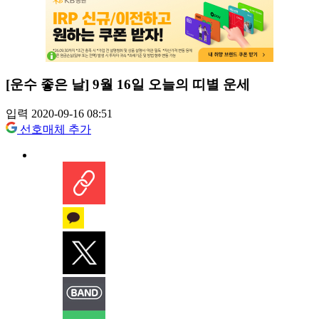
[운수 좋은 날] 9월 16일 오늘의 띠별 운세
입력 2020-09-16 08:51
선호매체 추가