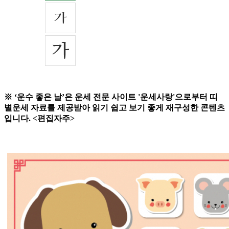
※ ‘운수 좋은 날’은 운세 전문 사이트 '운세사랑'으로부터 띠
별운세 자료를 제공받아 읽기 쉽고 보기 좋게 재구성한 콘텐츠
입니다. <편집자주>