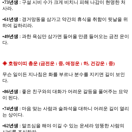
•73년생
: 구설 시비 수가 크게 비치니 피해 나감이 현명한 처
사라.
•61년생
: 경거망동을 삼가고 약간의 휴식을 취함이 뒷날을 위
하여 길하리라.
•49년생
: 과한 욕심만 삼가면 들어올 만큼 들어오는 금전 운이
다.
◈ 호랑이띠 총운 (금전운 : 중, 애정운 : 하, 건강운 : 중)
무슨 일이든 지나침은 화를 부르나 분수를 지키면 길이 보인
다.
•86년생
: 좋은 친구와의 대화가 어려운 갈등을 풀어주는 묘약
이 된다.
•74년생
: 마음 맞는 사람과 술좌석을 대하니 어려운 길이 열리
는 상이다.
•62년생
: 말조심을 해야 이길 수 있는 운세라 엉뚱한 사람의
시비를 조심하라.