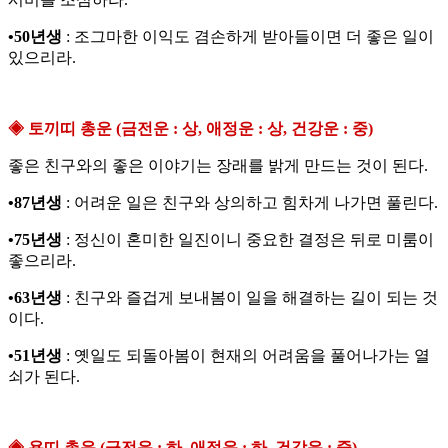
•50년생
: 조그마한 이익도 겸손하게 받아들이면 더 좋은 일이
있으리라.
◈ 토끼띠 총운 (금전운 : 상, 애정운 : 상, 건강운 : 중)
좋은 친구와의 좋은 이야기는 장래를 밝게 만드는 것이 된다.
•87년생
: 어려운 일은 친구와 상의하고 힘차게 나가면 풀린다.
•75년생
: 정신이 혼미한 일진이니 중요한 결정은 뒤로 미룸이
좋으리라.
•63년생
: 친구와 즐겁게 보내봄이 일을 해결하는 길이 되는 것
이다.
•51년생
: 옛일도 되돌아봄이 현재의 어려움을 풀어나가는 열
쇠가 된다.
◈ 용띠 총운 (금전운 : 하, 애정운 : 하, 건강운 : 중)