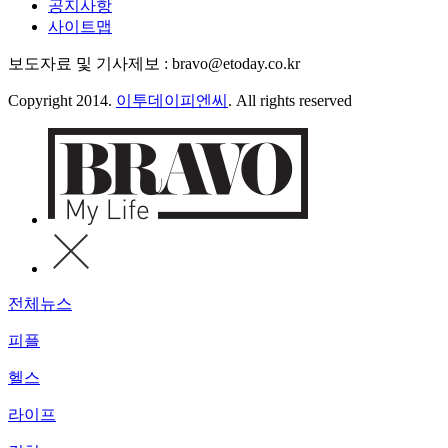
공지사항
사이트맵
보도자료 및 기사제보 : bravo@etoday.co.kr
Copyright 2014.
이투데이피엔씨
. All rights reserved
전체뉴스
피플
헬스
라이프