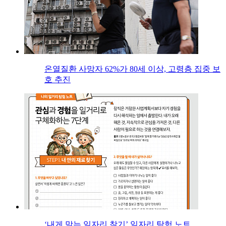
온열질환 사망자 62%가 80세 이상, 고령층 집중 보
호 추진
‘내게 맞는 일자리 찾기’ 일자리 탐험 노트