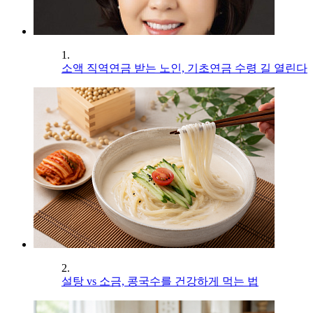
1.
소액 직역연금 받는 노인, 기초연금 수령 길 열린다
2.
설탕 vs 소금, 콩국수를 건강하게 먹는 법