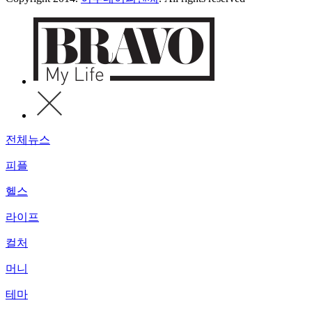
전체뉴스
피플
헬스
라이프
컬처
머니
테마