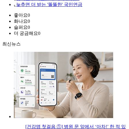
⌞
늦추면 더 받는 '똘똘한' 국민연금
좋아요
0
화나요
0
슬퍼요
0
더 궁금해요
0
최신뉴스
[건강앱 첫걸음 ①] 병원 문 앞에서 ‘아차!’ 한 적 있