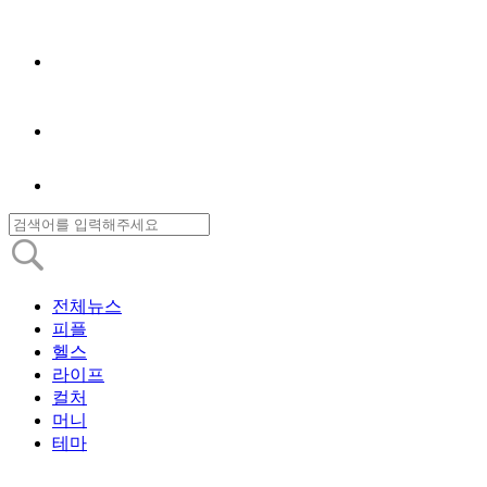
전체뉴스
피플
헬스
라이프
컬처
머니
테마