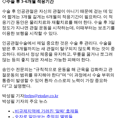
◇수술 후 3~6개월 적응기간
수술 후 인공관절은 자신의 관절이 아니기 때문에 걷는 데 있
어 짧게는 3개월 길게는 6개월의 적응기간이 필요하다. 이 적
응기간 동안은 물리치료와 재활치료를 해야 한다. 수술 후 3일
정도가 지나면 관절 운동을 시작하는데, 이때부터는 보조기를
이용한 보행을 시작할 수 있다.
인공관절수술에서 제일 중요한 것은 수술 후 관리다. 수술을
받은 후 3개월까지는 새 관절이 탈구되지 않도록 하는 것이 중
요하다. 따라서 정상 체중을 유지하고, 무릎을 꿇거나 쪼그려
않는 등의 좋지 않은 자세는 가능한 피해야 한다.
송인수 전문의는 “규칙적으로 운동을 해 근육을 강화하고 관
절운동의 범위를 유지해야 한다”며 “이 과정에서 수술 부위의
통증이 발생할 수 있어 환자 스스로의 노력이 가장 중요하
다”고 설명했다.
박성필 기자
feelps@etoday.co.kr
박성필 기자의 주요 뉴스
⌞
비규제지역에 가려진 '알짜' 호재들
⌞
숫자로 알아보는 추억의 앨범들