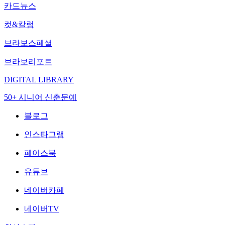
카드뉴스
컷&칼럼
브라보스페셜
브라보리포트
DIGITAL LIBRARY
50+ 시니어 신춘문예
블로그
인스타그램
페이스북
유튜브
네이버카페
네이버TV