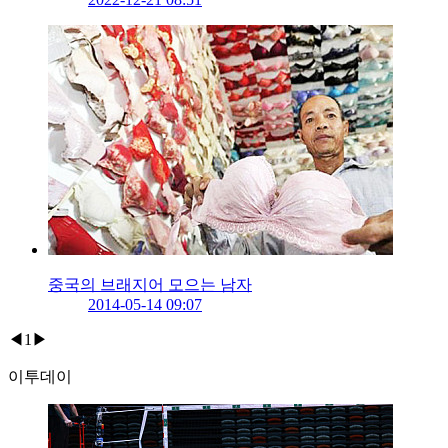
중국의 브래지어 모으는 남자
2014-05-14 09:07
◀
1
▶
이투데이