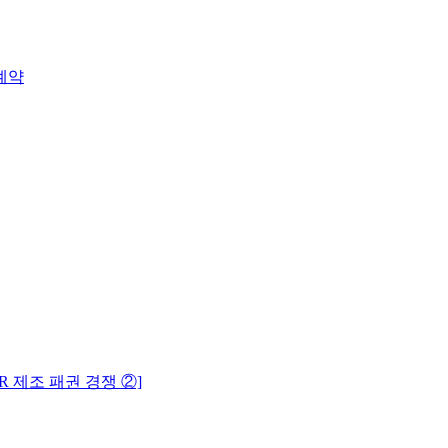
급계약
R 제조 패권 경쟁 ②]