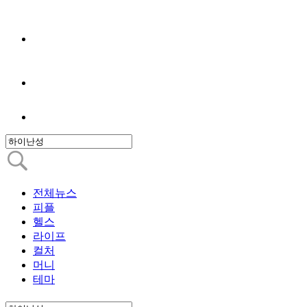
전체뉴스
피플
헬스
라이프
컬처
머니
테마