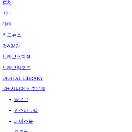
컬처
머니
테마
카드뉴스
컷&칼럼
브라보스페셜
브라보리포트
DIGITAL LIBRARY
50+ 시니어 신춘문예
블로그
인스타그램
페이스북