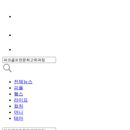
전체뉴스
피플
헬스
라이프
컬처
머니
테마