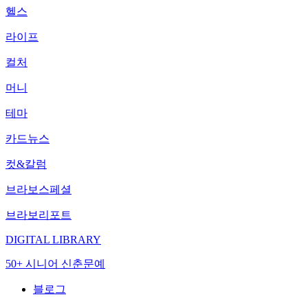
헬스
라이프
컬처
머니
테마
카드뉴스
컷&칼럼
브라보스페셜
브라보리포트
DIGITAL LIBRARY
50+ 시니어 신춘문예
블로그