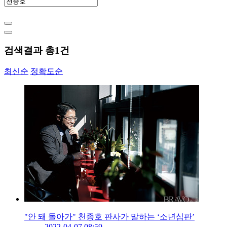
검색결과 총
1
건
최신순
정확도순
"안 돼 돌아가" 천종호 판사가 말하는 ‘소년심판’
2022-04-07 08:59