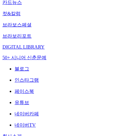
카드뉴스
컷&칼럼
브라보스페셜
브라보리포트
DIGITAL LIBRARY
50+ 시니어 신춘문예
블로그
인스타그램
페이스북
유튜브
네이버카페
네이버TV