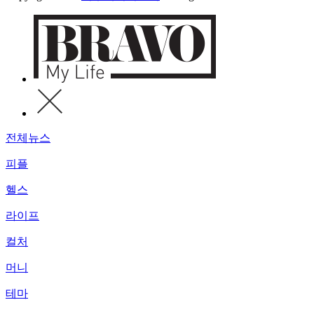
전체뉴스
피플
헬스
라이프
컬처
머니
테마