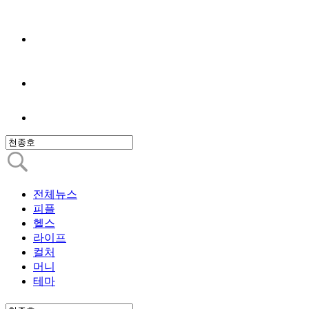
전체뉴스
피플
헬스
라이프
컬처
머니
테마