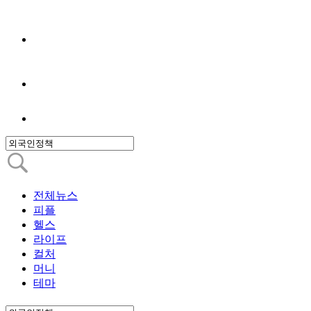
전체뉴스
피플
헬스
라이프
컬처
머니
테마