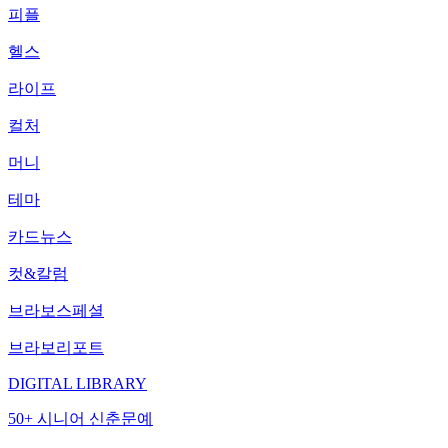
피플
헬스
라이프
컬처
머니
테마
카드뉴스
컷&칼럼
브라보스페셜
브라보리포트
DIGITAL LIBRARY
50+ 시니어 신춘문예