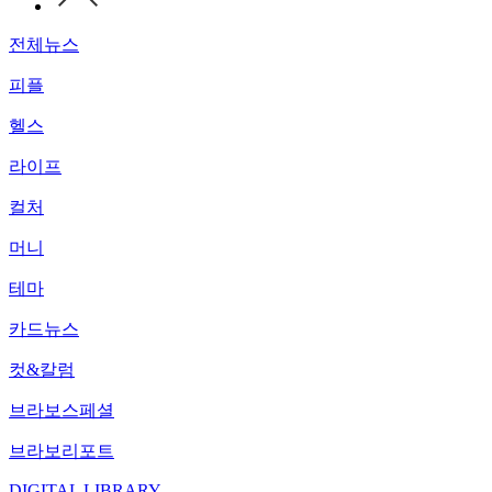
전체뉴스
피플
헬스
라이프
컬처
머니
테마
카드뉴스
컷&칼럼
브라보스페셜
브라보리포트
DIGITAL LIBRARY