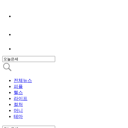
전체뉴스
피플
헬스
라이프
컬처
머니
테마