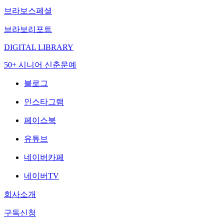
브라보스페셜
브라보리포트
DIGITAL LIBRARY
50+ 시니어 신춘문예
블로그
인스타그램
페이스북
유튜브
네이버카페
네이버TV
회사소개
구독신청