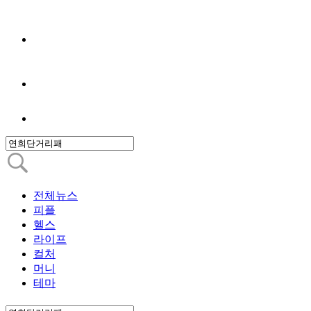
전체뉴스
피플
헬스
라이프
컬처
머니
테마