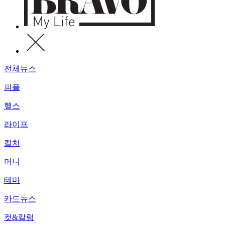
전체뉴스
피플
헬스
라이프
컬처
머니
테마
카드뉴스
컷&칼럼