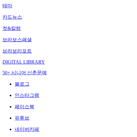
테마
카드뉴스
컷&칼럼
브라보스페셜
브라보리포트
DIGITAL LIBRARY
50+ 시니어 신춘문예
블로그
인스타그램
페이스북
유튜브
네이버카페