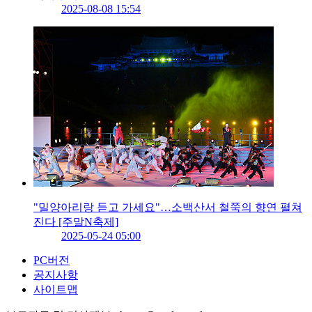
2025-08-08 15:54
"밀양아리랑 듣고 가세요"…소백산서 철쭉의 향연 펼쳐
진다 [주말N축제]
2025-05-24 05:00
PC버전
공지사항
사이트맵