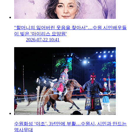
"할머니의 잃어버린 웃음을 찾아서"…수원 시민배우들
이 빚은 '아이리스 요양원'
2026-07-22 10:41
수원화성 ‘야조’, 3년만에 부활…수원시, 시민과 만드는
역사무대