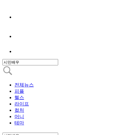
전체뉴스
피플
헬스
라이프
컬처
머니
테마