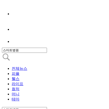
전체뉴스
피플
헬스
라이프
컬처
머니
테마