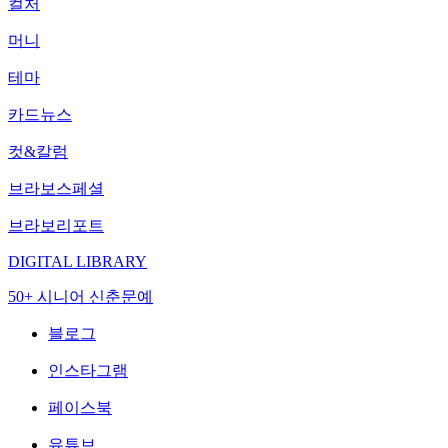
컬처
머니
테마
카드뉴스
컷&칼럼
브라보스페셜
브라보리포트
DIGITAL LIBRARY
50+ 시니어 신춘문예
블로그
인스타그램
페이스북
유튜브