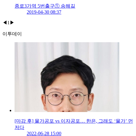
종로3가역 5번출구① 송해길
2019-04-30 08:37
◀
1
▶
이투데이
[마감 후] 물가공포 vs 이자공포… 한은, 그래도 ‘물가’ 먼
저다
2022-06-28 15:00