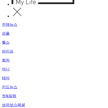
전체뉴스
피플
헬스
라이프
컬처
머니
테마
카드뉴스
컷&칼럼
브라보스페셜