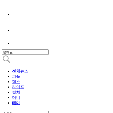
전체뉴스
피플
헬스
라이프
컬처
머니
테마