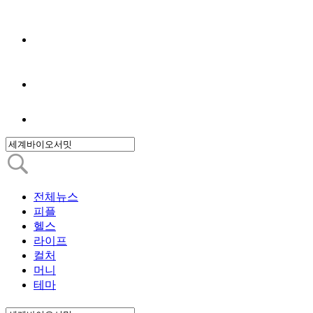
전체뉴스
피플
헬스
라이프
컬처
머니
테마