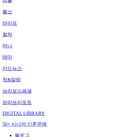
피플
헬스
라이프
컬처
머니
테마
카드뉴스
컷&칼럼
브라보스페셜
브라보리포트
DIGITAL LIBRARY
50+ 시니어 신춘문예
블로그