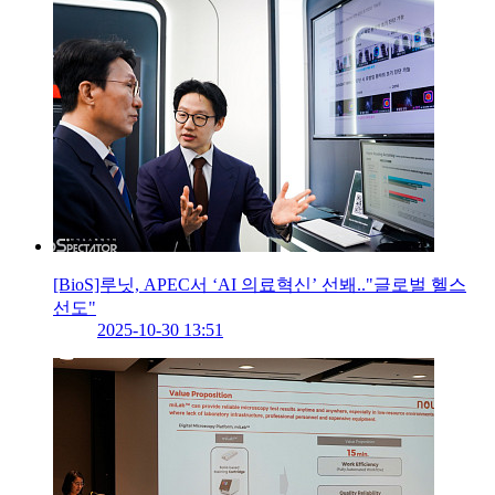
[BioS]루닛, APEC서 ‘AI 의료혁신’ 선봬.."글로벌 헬스
선도"
2025-10-30 13:51