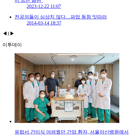
이 드는 습관’
2023-12-22 11:07
전공의들이 심상치 않다…파업 동참 잇따라
2014-03-14 18:37
◀
1
▶
이투데이
유럽서 간이식 어려웠던 간암 환자, 서울아산병원에서