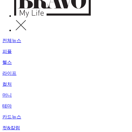
전체뉴스
피플
헬스
라이프
컬처
머니
테마
카드뉴스
컷&칼럼