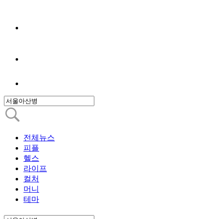
전체뉴스
피플
헬스
라이프
컬처
머니
테마